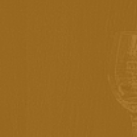
ASPECTO VISUAL
Saca rolhas de dois estágios inoxidável na cor Aço