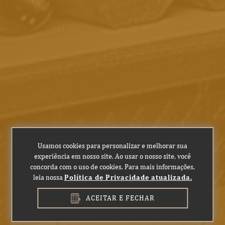
(54) 3027-3480
(54) 99189-9089
/
adega@boscato.com.br
VER NO MAPA COMO CHEGAR
FORMAS DE PAGAMENTO
SITE SEGURO, COMPRA CONFIÁVEL
Usamos cookies para personalizar e melhorar sua
experiência em nosso site. Ao usar o nosso site, você
concorda com o uso de cookies. Para mais informações,
leia nossa
Política de Privacidade atualizada.
BEBA COM RESPONSABILIDADE.
ACEITAR E FECHAR
2023 - Adega Boscato ® Todos os direitos reservados.
Desenvolvido por AGÊNCIA EVIVA.
BEBA COM RESPONSABILIDADE.
Desenvolvido por AGÊNCIA EVIVA.