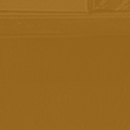
ENTREGAMOS EM TODO O BRASIL
PAGAMENTO 100% SEGURO
CONHEÇA A VINÍCOLA BOSCATO
Página Inicial
Acessórios
Presentes E Cestas Boscato
Saca Rolhas
Saca-Rolhas Aço
Escovado
Saca rolhas inoxidável profissional com dois estágios Adega
Boscato.