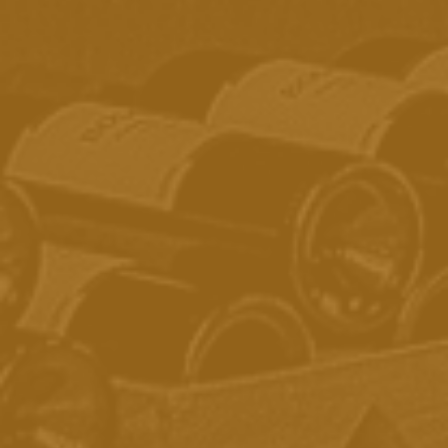
@adegaboscato
SOBRE A ADEGA BOSCATO
CONTATO
COMO COMPRAR
POLÍTICA DE FRETES
TERMOS E CONDIÇÕES
ARREPENDIMENTO E DESISTÊNCIA
TERMOS DE DEVOLUÇÕES
POLÍTICA DE PRIVACIDADE
SEGURANÇA
ADEGA BOSCATO
Rua do Rosário, n°15 - Bairro Medianeira - Caxias
do Sul/RS