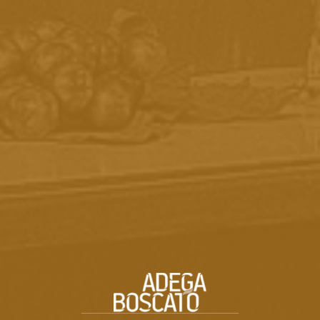
Escovado da linha de acessórios da Adega Boscato.
Personalizado com a logomarca da empresa. Item
indispensável na sua casa, ideal para abrir garrafas e
para presentear.
R$ 40,00
-
COMPRAR
CALCULE SEU FRETE
Não sei meu CEP