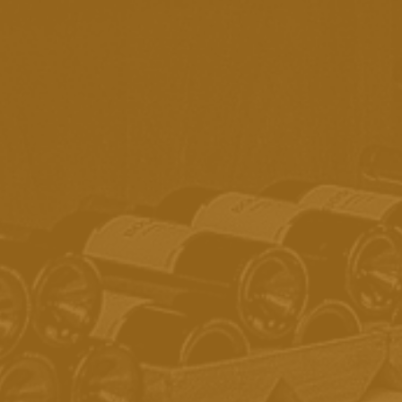
POLÍTICA DE FRETES
TERMOS E CONDIÇÕES
ARREPENDIMENTO E DESISTÊNCIA
TERMOS DE DEVOLUÇÕES
POLÍTICA DE PRIVACIDADE
SEGURANÇA
ADEGA BOSCATO
Rua do Rosário, n°15 - Bairro Medianeira - Caxias
do Sul/RS
(54) 3027-3480
(54) 99189-9089
/
adega@boscato.com.br
VER NO MAPA COMO CHEGAR
FORMAS DE PAGAMENTO