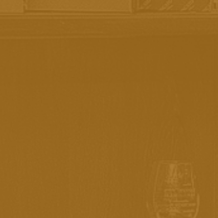
ENTREGAMOS EM TODO O BRASIL
PAGAMENTO 100% SEGURO
CONHEÇA A VINÍCOLA BOSCATO
CARRINHO
Seu carrinho de compras está vazio :(
Adicione alguns produtos ao seu carrinho e volte aqui
depois!