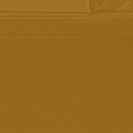
ENTREGAMOS EM TODO O BRASIL
PAGAMENTO 100% SEGURO
CONHEÇA A VINÍCOLA BOSCATO
Página Inicial
Acessórios
Presentes E Cestas Boscato
Porta-vinho-em-couro-ecologico-2-garrafas
Porta - vinho em
Couro Ecológico - 2
garrafas