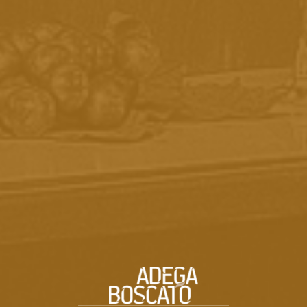
ASPECTO VISUAL
Material em couro ecológico sintético com acabamento
refinado na cor preta
R$ 54,99
-
COMPRAR
CALCULE SEU FRETE
Não sei meu CEP