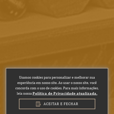
(54) 3027-3480
(54) 99189-9089
/
adega@boscato.com.br
VER NO MAPA COMO CHEGAR
FORMAS DE PAGAMENTO
SITE SEGURO, COMPRA CONFIÁVEL
Usamos cookies para personalizar e melhorar sua
experiência em nosso site. Ao usar o nosso site, você
concorda com o uso de cookies. Para mais informações,
leia nossa
Política de Privacidade atualizada.
BEBA COM RESPONSABILIDADE.
ACEITAR E FECHAR
2023 - Adega Boscato ® Todos os direitos reservados.
Desenvolvido por AGÊNCIA EVIVA.
BEBA COM RESPONSABILIDADE.