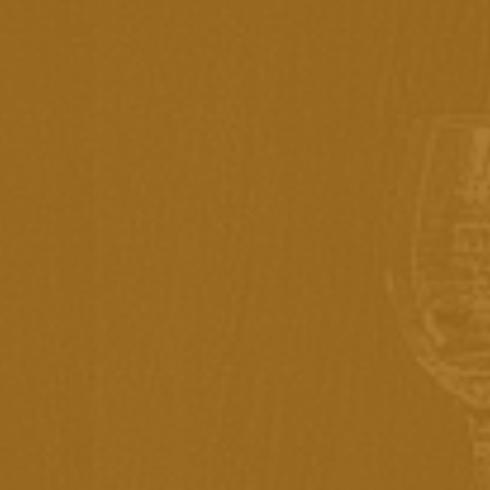
Estojo sofisticado em couro sintético ecológicopara vinhos e
Presentes - 2 Garrafas