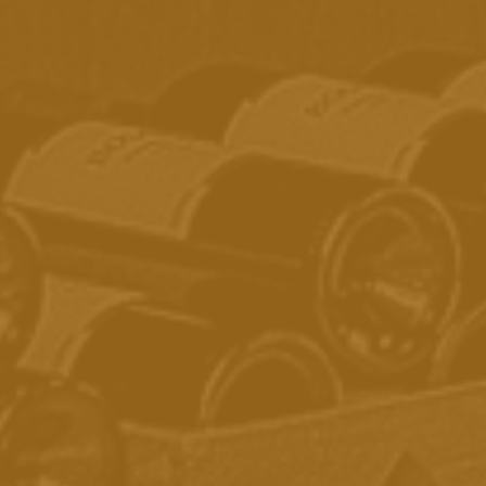
@adegaboscato
SOBRE A ADEGA BOSCATO
CONTATO
COMO COMPRAR
POLÍTICA DE FRETES
TERMOS E CONDIÇÕES
ARREPENDIMENTO E DESISTÊNCIA
TERMOS DE DEVOLUÇÕES
POLÍTICA DE PRIVACIDADE
SEGURANÇA
ADEGA BOSCATO
Rua do Rosário, n°15 - Bairro Medianeira - Caxias
do Sul/RS